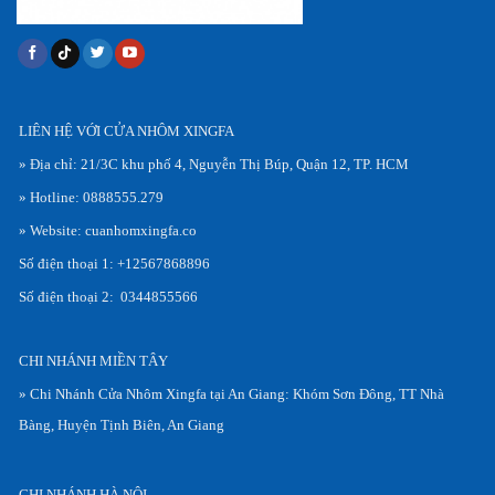
LIÊN HỆ VỚI CỬA NHÔM XINGFA
» Địa chỉ: 21/3C khu phố 4, Nguyễn Thị Búp, Quận 12, TP. HCM
» Hotline: 0888555.279
» Website: cuanhomxingfa.co
Số điện thoại 1: +12567868896
Số điện thoại 2: 0344855566
CHI NHÁNH MIỀN TÂY
» Chi Nhánh Cửa Nhôm Xingfa tại An Giang: Khóm Sơn Đông, TT Nhà
Bàng, Huyện Tịnh Biên, An Giang
CHI NHÁNH HÀ NỘI