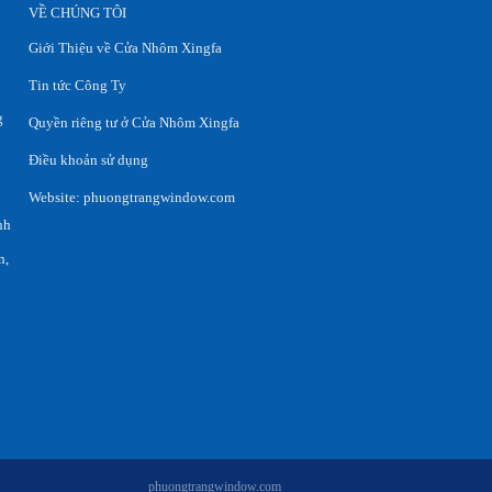
VỀ CHÚNG TÔI
Giới Thiệu về Cửa Nhôm Xingfa
Tin tức Công Ty
g
Quyền riêng tư ở Cửa Nhôm Xingfa
Điều khoản sử dụng
Website:
phuongtrangwindow.com
nh
n,
phuongtrangwindow.com