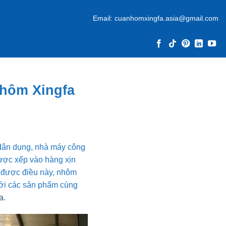
Email:
cuanhomxingfa.asia@gmail.com
 nhôm Xingfa
ở dân dụng, nhà máy công
ược xếp vào hàng xịn
t được điều này, nhôm
 với các sản phẩm cùng
a
.