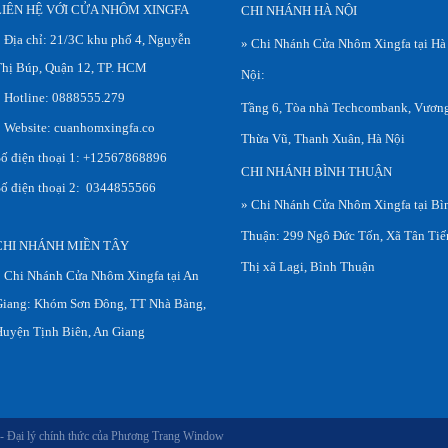
LIÊN HỆ VỚI CỬA NHÔM XINGFA
CHI NHÁNH HÀ NỘI
 Địa chỉ: 21/3C khu phố 4, Nguyễn
» Chi Nhánh Cửa Nhôm Xingfa tại Hà
hị Búp, Quận 12, TP. HCM
Nội:
 Hotline: 0888555.279
Tầng 6, Tòa nhà Techcombank, Vươn
 Website: cuanhomxingfa.co
Thừa Vũ, Thanh Xuân, Hà Nội
ố điện thoại 1: +12567868896
CHI NHÁNH BÌNH THUẬN
ố điện thoại 2: 0344855566
» Chi Nhánh Cửa Nhôm Xingfa tại Bì
Thuận: 299 Ngô Đức Tốn, Xã Tân Tiế
CHI NHÁNH MIỀN TÂY
Thị xã Lagi, Bình Thuận
 Chi Nhánh Cửa Nhôm Xingfa tại An
iang: Khóm Sơn Đông, TT Nhà Bàng,
uyện Tịnh Biên, An Giang
 Đại lý chính thức của Phương Trang Window