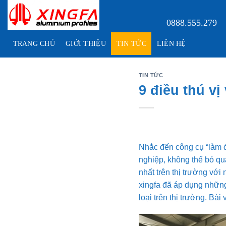
Skip
to
0888.555.279
content
TRANG CHỦ
GIỚI THIỆU
TIN TỨC
LIÊN HỆ
TIN TỨC
9 điều thú v
Nhắc đến công cụ “làm đ
nghiệp, không thể bỏ qu
nhất trên thị trường vớ
xingfa đã áp dụng những
loại trên thị trường. Bài