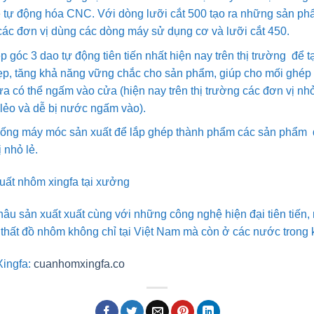
 tự động hóa CNC. Với dòng lưỡi cắt 500 tạo ra những sản phẩ
các đơn vị dùng các dòng máy sử dụng cơ và lưỡi cắt 450.
 góc 3 dao tự động tiên tiến nhất hiện nay trên thị trường để
ẹp, tăng khả năng vững chắc cho sản phẩm, giúp cho mối ghép t
có thể ngấm vào cửa (hiện nay trên thị trường các đơn vị nh
 lẻo và dễ bị nước ngấm vào).
hống máy móc sản xuất để lắp ghép thành phẩm các sản phẩm 
 nhỏ lẻ.
uất nhôm xingfa tại xưởng
khâu sản xuất xuất cùng với những công nghệ hiện đại tiên tiến
i thất đồ nhôm không chỉ tại Việt Nam mà còn ở các nước trong 
Xingfa:
cuanhomxingfa.co