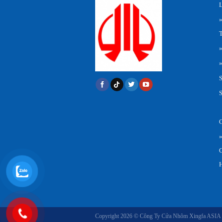
»
T
»
»
S
S
»
G
H
Copyright 2026 © Công Ty Cửa Nhôm Xingfa ASIA -