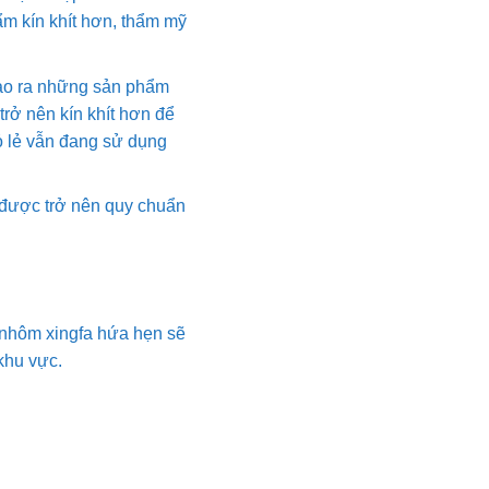
m kín khít hơn, thẩm mỹ
 tạo ra những sản phẩm
rở nên kín khít hơn để
ỏ lẻ vẫn đang sử dụng
được trở nên quy chuẩn
, nhôm xingfa hứa hẹn sẽ
khu vực.