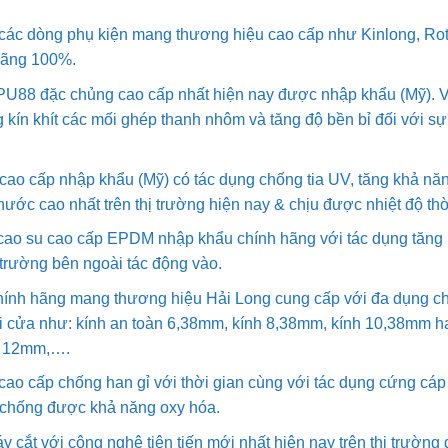
 các dòng phụ kiện mang thương hiệu cao cấp như Kinlong, R
hãng 100%.
PU88 đặc chủng cao cấp nhất hiện nay được nhập khẩu (Mỹ). 
 kín khít các mối ghép thanh nhôm và tăng độ bền bỉ đối với sự 
ao cấp nhập khẩu (Mỹ) có tác dụng chống tia UV, tăng khả năn
ước cao nhất trên thị trường hiện nay & chịu được nhiệt độ thời 
cao su cao cấp EPDM nhập khẩu chính hãng với tác dụng tăng
trường bên ngoài tác động vào.
ính hãng mang thương hiệu Hải Long cung cấp với đa dụng ch
ại cửa như: kính an toàn 6,38mm, kính 8,38mm, kính 10,38mm h
, 12mm,….
 cao cấp chống han gỉ với thời gian cùng với tác dụng cứng cá
 chống được khả năng oxy hóa.
 cắt với công nghệ tiên tiến mới nhất hiện nay trên thị trườn