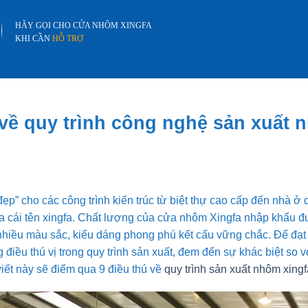
HÃY GỌI CHO CỬA NHÔM XINGFA
KHI CẦN
HỖ TRỢ
ị về quy trình công nghệ sản xuất
ẹp” cho các công trình kiến trúc từ biệt thự cao cấp đến nhà 
a cái tên xingfa. Chất lượng của cửa nhôm Xingfa nhập khẩu đ
i nhiều màu sắc, kiểu dáng phong phú kết cấu vững chắc. Để đạ
 điều thú vị trong quy trình sản xuất, đem đến sự khác biệt so
 viết này sẽ điểm qua 9 điều thú về
quy trình sản xuất nhôm xingf