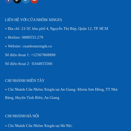
LIÊN HỆ VỚI CỬA NHÔM XINGFA
» Địa chỉ: 21/3C khu phố 4, Nguyễn Thị Búp, Quận 12, TP. HCM
» Hotline: 0888555.279
» Website: cuanhomxingfa.co
Số điện thoại 1: +12567868896
Số điện thoại 2: 0344855566
CHI NHÁNH MIỀN TÂY
» Chi Nhánh Cửa Nhôm Xingfa tại An Giang: Khóm Sơn Đông, TT Nhà
Bàng, Huyện Tịnh Biên, An Giang
CHI NHÁNH HÀ NỘI
» Chi Nhánh Cửa Nhôm Xingfa tại Hà Nội: