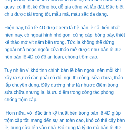
quay, có thiết kế đồng bộ, dễ gia công và lắp đặt. Đặc biệt,
chịu được tải trọng tốt, mẫu mã, màu sắc đa dạng.
Hiện nay, bản lề 4D được xem là hệ bản lề cải tiến nhất
hiện nay, có ngoại hình nhỏ gọn, cứng cáp, bóng bẩy, thiết
kế tháo mở vít nằm bên trong. Tức là không thể đứng
ngoài nhà hoặc ngoài cửa tháo mở được như bản lề 3D
nên bản lề 4D có độ an toàn, chống trộm cao.
Tuy nhiên vì khó tinh chỉnh bản lề bên ngoài nên mỗi khi
xảy ra sự cố cần phải có đội ngũ thi công, sửa chữa, tháo
lắp chuyên dụng. Đây dường như là nhược điểm trong
sửa chữa nhưng lại là ưu điểm trong công tác phòng
chống trộm cắp.
Hơn nữa, với đặc tính kỹ thuật bên trong bản lề 4D giúp
trộm cắp tốt, mang đến sự an toàn cao, khó có thể cậy bản
lề, bung cửa lén vào nhà. Đó cũng là lý do mà bản lề 4D