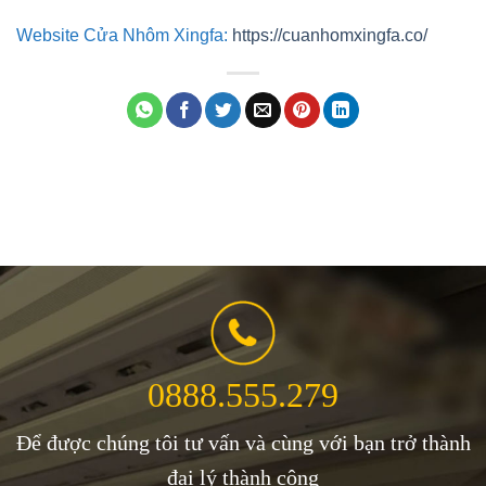
Website Cửa Nhôm Xingfa:
https://cuanhomxingfa.co/
0888.555.279
Để được chúng tôi tư vấn và cùng với bạn trở thành
đại lý thành công