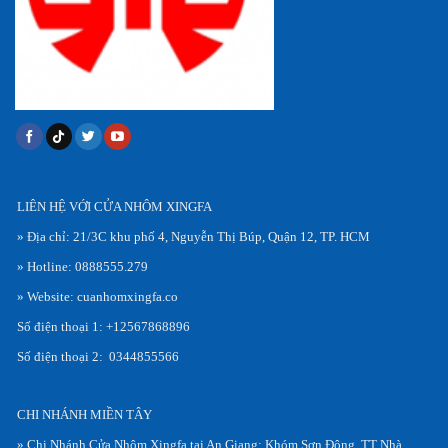
LIÊN HỆ VỚI CỬA NHÔM XINGFA
» Địa chỉ: 21/3C khu phố 4, Nguyễn Thị Búp, Quận 12, TP. HCM
» Hotline: 0888555.279
» Website: cuanhomxingfa.co
Số điện thoại 1: +12567868896
Số điện thoại 2: 0344855566
CHI NHÁNH MIỀN TÂY
» Chi Nhánh Cửa Nhôm Xingfa tại An Giang: Khóm Sơn Đông, TT Nhà