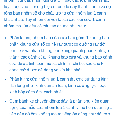
nhôm hyundai, nhôm đông á…. hoặc các loại nhôm khác,
tùy thuộc vào thương hiệu nhôm độ dày thanh nhôm và độ
rộng bản nhôm sẽ cho chất lượng cửa nhôm lùa 1 cánh
khác nhau. Tuy nhiên đối với tất cả các loại cửa 1 cánh
nhôm mở lùa đều có cấu tạo chung như sau:
Phần khung nhôm bao của cửa bao gồm: 1 khung bao
phần khung cửa sổ có hệ ray trượt có đường ray đỡ
bánh xe và phần khung bao xung quanh phần kính tạo
thành các cánh cửa. Khung bao cửa và khung bao cánh
cửa được tính toán một cách tỉ mỉ, chi tiết sao cho khi
đóng mở được dễ dàng và kín khít nhất.
Phần kính: cửa nhôm lùa 1 cánh thường sử dụng kính
Hải long như: kính dán an toàn, kính cường lực hoặc
kính hộp cách âm, cách nhiệt.
Cụm bánh xe chuyển động: đây là phận phụ kiện quan
trọng của mẫu cửa nhôm lùa 1 cánh vì nó liên quan trực
tiếp đến độ êm, không tạo ra tiếng ồn cũng như độ trơn