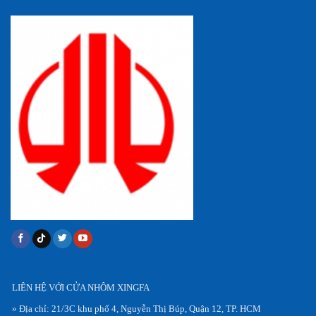
LIÊN HỆ VỚI CỬA NHÔM XINGFA
» Địa chỉ: 21/3C khu phố 4, Nguyễn Thị Búp, Quận 12, TP. HCM