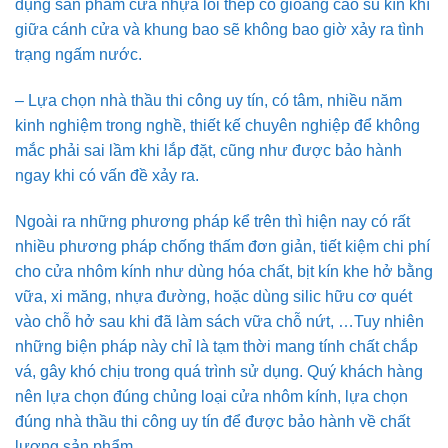
dụng sản phẩm cửa nhựa lõi thép có gioăng cao su kín khí
giữa cánh cửa và khung bao sẽ không bao giờ xảy ra tình
trạng ngấm nước.
– Lựa chọn nhà thầu thi công uy tín, có tâm, nhiều năm
kinh nghiệm trong nghề, thiết kế chuyên nghiệp để không
mắc phải sai lầm khi lắp đặt, cũng như được bảo hành
ngay khi có vấn đề xảy ra.
Ngoài ra những phương pháp kể trên thì hiện nay có rất
nhiều phương pháp chống thấm đơn giản, tiết kiệm chi phí
cho cửa nhôm kính như dùng hóa chất, bịt kín khe hở bằng
vữa, xi măng, nhựa đường, hoặc dùng silic hữu cơ quét
vào chỗ hở sau khi đã làm sách vữa chỗ nứt, …Tuy nhiên
những biện pháp này chỉ là tạm thời mang tính chất chắp
vá, gây khó chịu trong quá trình sử dụng. Quý khách hàng
nên lựa chọn đúng chủng loại cửa nhôm kính, lựa chọn
đúng nhà thầu thi công uy tín để được bảo hành về chất
lượng sản phẩm.