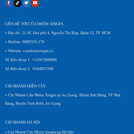
LIÊN HỆ VỚI CỬA NHÔM XINGFA
» Địa chỉ: 21/3C khu phố 4, Nguyễn Thị Búp, Quận 12, TP. HCM
» Hotline: 0888555.279
» Website: cuanhomxingfa.co
Số điện thoại 1: +12567868896
Số điện thoại 2: 0344855566
CHI NHÁNH MIỀN TÂY
» Chi Nhánh Cửa Nhôm Xingfa tại An Giang: Khóm Sơn Đông, TT Nhà
Bàng, Huyện Tịnh Biên, An Giang
CHI NHÁNH HÀ NỘI
» Chi Nhánh Cửa Nhôm Xingfa tại Hà Nội: