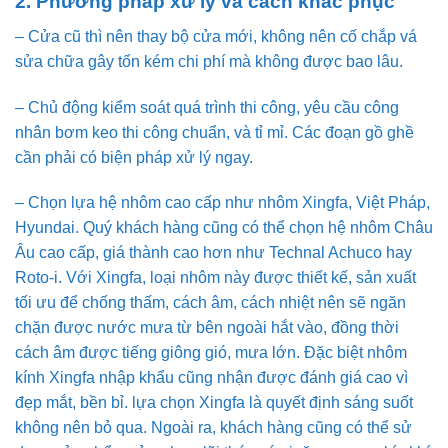
2. Phương pháp xử lý và cách khắc phục
– Cửa cũ thì nên thay bộ cửa mới, không nên cố chắp vá
sửa chữa gây tốn kém chi phí mà không được bao lâu.
– Chủ động kiểm soát quá trình thi công, yêu cầu công
nhân bơm keo thi công chuẩn, và tỉ mỉ. Các đoạn gồ ghề
cần phải có biện pháp xử lý ngay.
– Chọn lựa hệ nhôm cao cấp như nhôm Xingfa, Việt Pháp,
Hyundai. Quý khách hàng cũng có thể chọn hệ nhôm Châu
Âu cao cấp, giá thành cao hơn như Technal Achuco hay
Roto-i. Với Xingfa, loại nhôm này được thiết kế, sản xuất
tối ưu để chống thấm, cách âm, cách nhiệt nên sẽ ngăn
chặn được nước mưa từ bên ngoài hắt vào, đồng thời
cách âm được tiếng giông gió, mưa lớn. Đặc biệt nhôm
kính Xingfa nhập khẩu cũng nhận được đánh giá cao vì
đẹp mắt, bền bỉ. lựa chọn Xingfa là quyết định sáng suốt
không nên bỏ qua. Ngoài ra, khách hàng cũng có thể sử